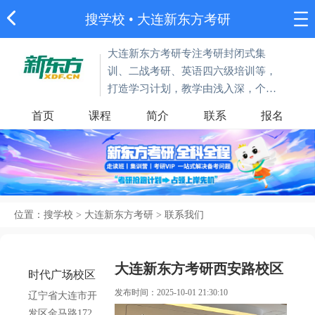
搜学校
•
大连新东方考研
大连新东方考研专注考研封闭式集
训、二战考研、英语四六级培训等，
打造学习计划，教学由浅入深，个性
化教学，课前课后辅导，一站式全程
首页
课程
简介
联系
报名
全科备考解决方案。
位置：
搜学校
>
大连新东方考研
>
联系我们
大连新东方考研西安路校区
时代广场校区
发布时间：2025-10-01 21:30:10
辽宁省大连市开
发区金马路172