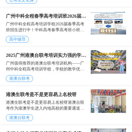
艺考生文化课
旗下的广州中科全程高考培训学校以打造高
培教育标杆为目标，...
广州中科全程春季高考培训班2026届招
广州中科全程高考培训学校2026届春季高考
生简章
班招生进行中！中科高考春季高考班小班化
教学，老师均为全职教师，长期奋战在高考
高中辅导
第一线，经验丰富，均擅长针对不同基础、
不同类型的学生...
2025广州港澳台联考培训实力强的学校
广州值得推荐的港澳台联考培训机构——广
推荐
州中科全程高考培训学校，学校的教学优势
包括办学历史长，沉淀厚，2002年至今，有
港澳台联考
二十多年的办学历史。全职教师...
港澳生联考是不是更容易上名校呀
港澳生联考是不是更容易上名校呀港澳台联
考作为港澳学生进入内地高校的重要通道，
其录取机制与普通高考存在显著差异。近年
港澳台联考
来，随着报考人数逐年攀升，港澳生通过联
考上名校的难度也呈...