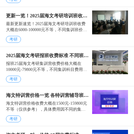
成功考上好学校。一些学生就会报名辅导
班。而海文考研这家机...
更新一览！2025届海文考研培训班收费
最新更新速览！2025届海文考研培训班收费
多少钱
大概在6000-100000元不等，不同集训班价格
不一样，实际费用以所报班校区报价为准。
考研
2025届海文考研辅导班价格1、考研集训...
2025届海文考研报班收费标准 不同班型
报班25届海文考研集训营收费价格大概在
收费情况一览
10000元-79800元不等，不同集训科目费用价
格不一样，还有线上和线下的也不一样，通
考研
常线上的话相对便宜，请考研学子们结合自
身的实...
海文特训营价格一览 各特训营辅导班费
海文特训营价格收费大概在1500元-159800元
用汇总
不等（仅供参考），具体费用因不同的集训
班型价格不一样，比如：全年特训营、半年
考研
特训营、寒暑假特训营以、考前特训营以及
VIP...