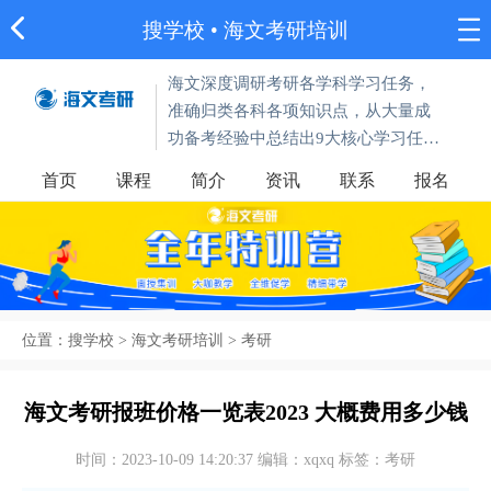
搜学校
• 海文考研培训
海文深度调研考研各学科学习任务，
准确归类各科各项知识点，从大量成
功备考经验中总结出9大核心学习任
务，并落实到3大产品体系，帮助考生
首页
课程
简介
资讯
联系
报名
节约大量复习时间、缩短复习路径、
超目标完成各阶段备考任
位置：
搜学校
>
海文考研培训
>
考研
海文考研报班价格一览表2023 大概费用多少钱
时间：2023-10-09 14:20:37 编辑：xqxq 标签：考研