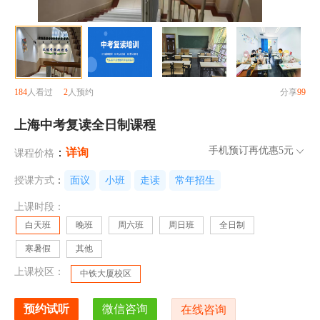
184
人看过
2
人预约
分享
99
上海中考复读全日制课程
手机预订再优惠
5元
：
详询
课程价格
授课方式
：
面议
小班
走读
常年招生
上课时段：
白天班
晚班
周六班
周日班
全日制
寒暑假
其他
上课校区：
中铁大厦校区