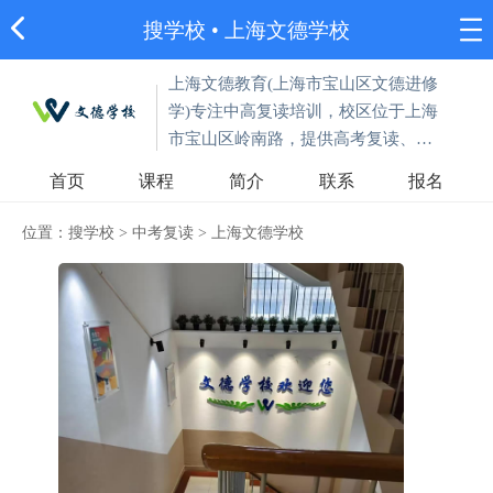
搜学校
•
上海文德学校
上海文德教育(上海市宝山区文德进修
学)专注中高复读培训，校区位于上海
市宝山区岭南路，提供高考复读、中
考复读、中考冲刺、艺术生高考文化
首页
课程
简介
联系
报名
课集训等服务。
位置：
搜学校
>
中考复读
>
上海文德学校