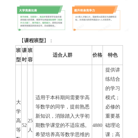
【
课程班型
】：
班
课
班
适合人群
价格
特色
型
时
容
提供讲
练结合
的学习
适用于本科期间需要学高
模式；
大
等数学的同学，提前熟悉
必修的
学
新知识，消除踏入大学初
重要基
高
25
52
期数学课堂的不适应感。
4880
础理论
等
人
希望培养高等数学思维的
课；高