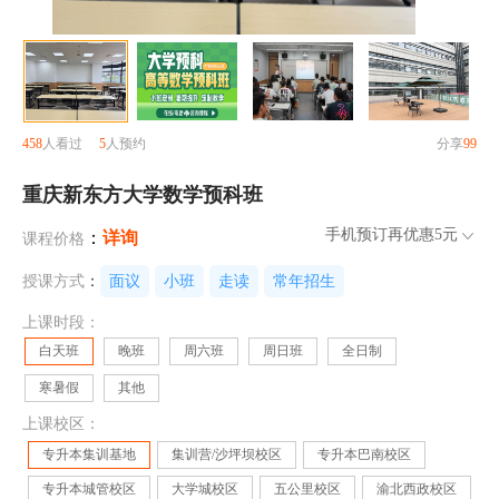
458
人看过
5
人预约
分享
99
重庆新东方大学数学预科班
手机预订再优惠
5元
：
详询
课程价格
授课方式
：
面议
小班
走读
常年招生
上课时段：
白天班
晚班
周六班
周日班
全日制
寒暑假
其他
上课校区：
专升本集训基地
集训营/沙坪坝校区
专升本巴南校区
专升本城管校区
大学城校区
五公里校区
渝北西政校区