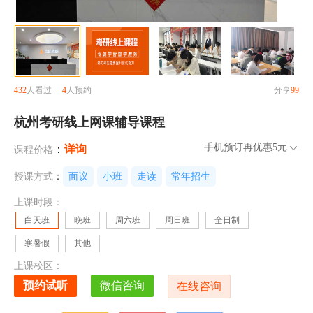
432
人看过
4
人预约
分享
99
杭州考研线上网课辅导课程
手机预订再优惠
5元
：
详询
课程价格
授课方式
：
面议
小班
走读
常年招生
上课时段：
白天班
晚班
周六班
周日班
全日制
寒暑假
其他
上课校区：