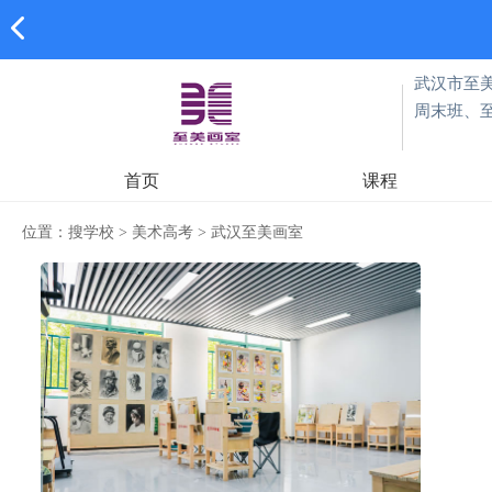
武汉市至
周末班、
首页
课程
位置：
搜学校
>
美术高考
>
武汉至美画室