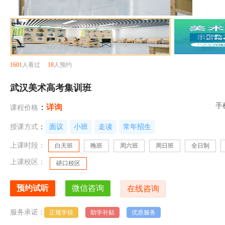
1601
人看过
18
人预约
武汉美术高考集训班
手
：
详询
课程价格
授课方式
：
面议
小班
走读
常年招生
上课时段：
白天班
晚班
周六班
周日班
全日制
上课校区：
硚口校区
:
服务承诺
正规学校
助学补贴
优质服务