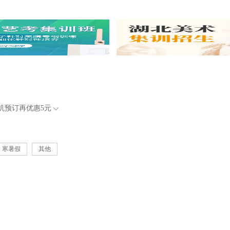
机预订再优惠
5元
寒暑假
其他