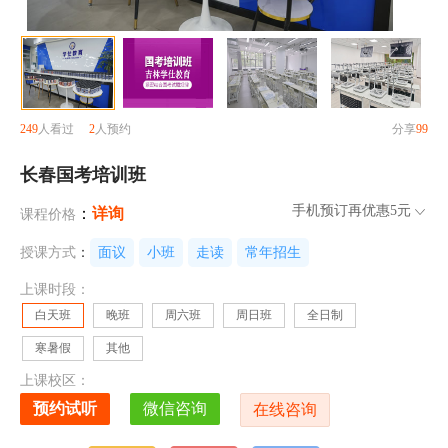
249
人看过
2
人预约
分享
99
长春国考培训班
手机预订再优惠
5元
：
详询
课程价格
授课方式
：
面议
小班
走读
常年招生
上课时段：
白天班
晚班
周六班
周日班
全日制
寒暑假
其他
上课校区：