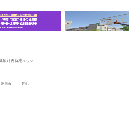
机预订再优惠
5元
寒暑假
其他