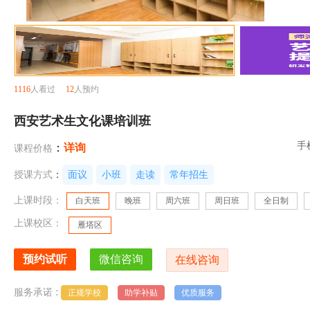
1116
人看过
12
人预约
西安艺术生文化课培训班
手
：
详询
课程价格
授课方式
：
面议
小班
走读
常年招生
上课时段：
白天班
晚班
周六班
周日班
全日制
上课校区：
雁塔区
:
服务承诺
正规学校
助学补贴
优质服务