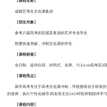
【
课程名称
】
成都艺考生文化课集训
【
招生对象
】
参考25届高考的应届及复读的艺术专业学生
想要快速突破，冲刺文化课的学生
【
课程标签
】
全日制、提供住宿、封闭式、名师、TLEscort高考应
【
课程亮点
】
新学高考专注于高考文化课冲刺，学校拥有自主研发的T
的老师，执行个性化辅导/四名班主任24小时轮班制陪伴学
【
课程内容
】