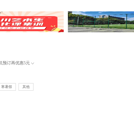
机预订再优惠
5元
寒暑假
其他