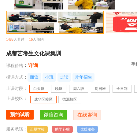
1483
人看过
16
人预约
成都艺考生文化课集训
手
：
详询
课程价格
授课方式
：
面议
小班
走读
常年招生
上课时段：
白天班
晚班
周六班
周日班
全日制
上课校区：
成华区校区
德源校区
:
服务承诺
正规学校
助学补贴
优质服务