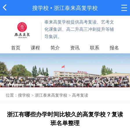
搜学校
• 浙江泰来高复学校
泰来高复学校提供高考复读、艺考文
化课集训、高二升高三冲刺提升等辅
导集训。
首页
课程
简介
资讯
联系
报名
位置：
搜学校
>
浙江泰来高复学校
>
高考复读
浙江有哪些办学时间比较久的高复学校？复读
班名单整理