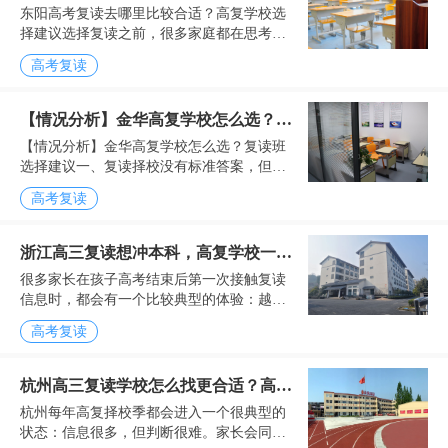
东阳高考复读去哪里比较合适？高复学校选
校选择建议
择建议选择复读之前，很多家庭都在思考同
一个问题对于不少东阳考生来说，高考结束
高考复读
并不意味着升学规划已经尘埃落定。每年成
绩公布之后，总有一...
【情况分析】金华高复学校怎么选？复
【情况分析】金华高复学校怎么选？复读班
读班选择建议
选择建议一、复读择校没有标准答案，但有
明确的判断标准每年高考结束后，金华都有
高考复读
不少学生开始考虑复读。有的考生因为考试
发挥不理想，与目标...
浙江高三复读想冲本科，高复学校一般
很多家长在孩子高考结束后第一次接触复读
怎么选更稳
信息时，都会有一个比较典型的体验：越看
资料越觉得“差不多”。学校介绍里基本都有封
高考复读
闭管理、全日制上课、分层教学...
杭州高三复读学校怎么找更合适？高复
杭州每年高复择校季都会进入一个很典型的
班推荐参考
状态：信息很多，但判断很难。家长会同时