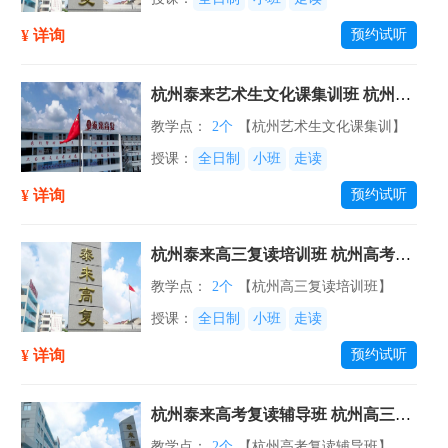
¥ 详询
预约试听
杭州泰来艺术生文化课集训班 杭州艺
考生文化课冲刺班
教学点：
2个
【杭州艺术生文化课集训】
授课：
全日制
小班
走读
¥ 详询
预约试听
杭州泰来高三复读培训班 杭州高考复
读冲刺课程
教学点：
2个
【杭州高三复读培训班】
授课：
全日制
小班
走读
¥ 详询
预约试听
杭州泰来高考复读辅导班 杭州高三复
读课程补习班
教学点：
2个
【杭州高考复读辅导班】