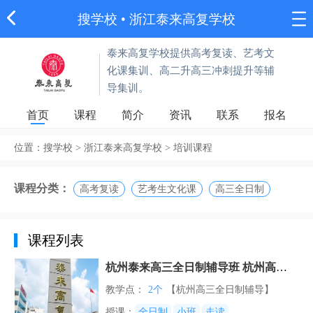
搜学校
•
浙江泰来高复学校
泰来高复学校提供高考复读、艺考文
化课集训、高二升高三冲刺提升等辅
导集训。
首页
课程
简介
资讯
联系
报名
位置：
搜学校
>
浙江泰来高复学校
>
培训课程
课程分类：
高考复读
艺考生文化课
高三全日制
课程列表
杭州泰来高三全日制辅导班 杭州高三
全年集训班
教学点：
2个
【杭州高三全日制辅导】
授课：
全日制
小班
走读