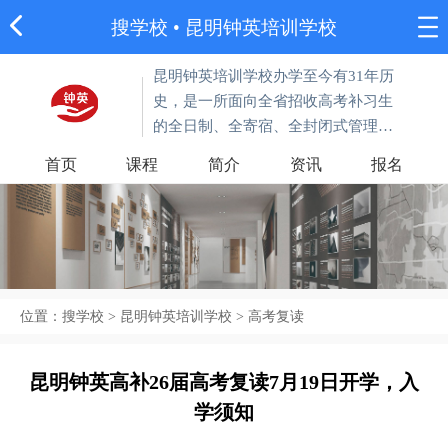
搜学校
• 昆明钟英培训学校
昆明钟英培训学校办学至今有31年历
史，是一所面向全省招收高考补习生
的全日制、全寄宿、全封闭式管理学
校。学校师资力量雄厚，课堂教学优
首页
课程
简介
资讯
报名
质高效，纪律规范严明，创造了一个
又一个高考补习神话。
位置：
搜学校
>
昆明钟英培训学校
>
高考复读
昆明钟英高补26届高考复读7月19日开学，入
学须知