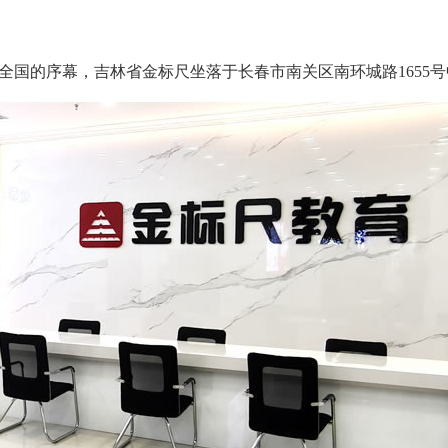
向全国的序幕，吉林省金标尺坐落于长春市南关区南环城路1655