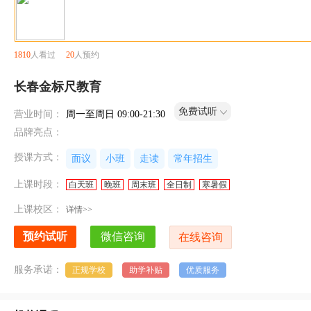
1810
人看过
20
人预约
长春金标尺教育
免费试听
营业时间：
周一至周日 09:00-21:30
品牌亮点：
授课方式：
面议
小班
走读
常年招生
上课时段：
白天班
晚班
周末班
全日制
寒暑假
上课校区：
详情>>
服务承诺：
正规学校
助学补贴
优质服务