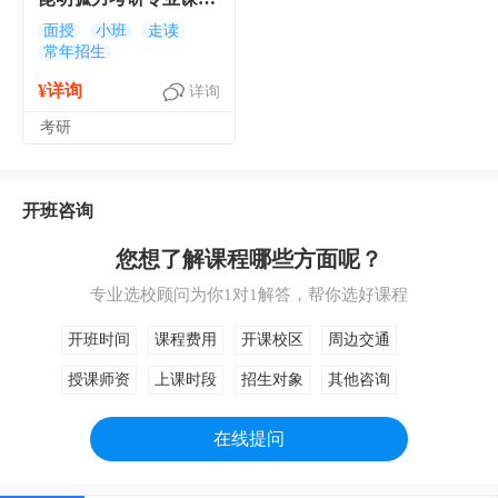
导班 昆明考研专业课
面授
小班
走读
常年招生
一对一培训班
¥详询
详询
考研
开班咨询
您想了解课程哪些方面呢？
专业选校顾问为你1对1解答，帮你选好课程
开班时间
课程费用
开课校区
周边交通
授课师资
上课时段
招生对象
其他咨询
在线提问