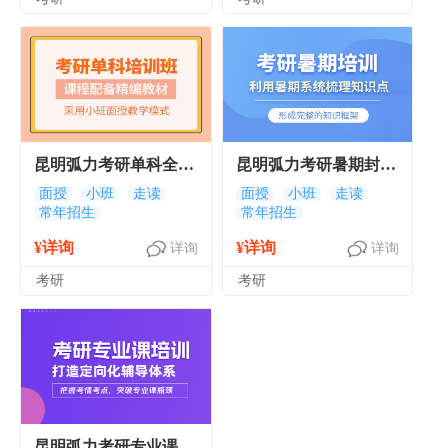
昆明弧力考研单科全程
昆明弧力考研暑期封闭
班 昆明考研单科辅导
集训营 昆明考研暑期
面授
小班
走读
面授
小班
走读
常年招生
常年招生
班
集训班
¥详询
¥详询
详询
详询
考研
考研
昆明弧力考研专业课辅