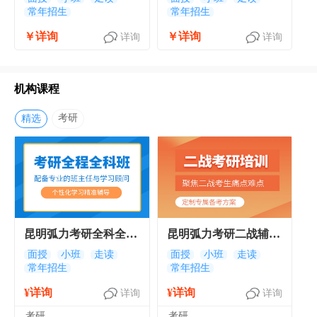
常年招生
常年招生
￥详询
￥详询
详询
详询
机构课程
考研
精选
昆明弧力考研全科全程
昆明弧力考研二战辅导
班 昆明考研全科辅导
班 昆明考研二战集训
面授
小班
走读
面授
小班
走读
常年招生
常年招生
班
班
¥详询
¥详询
详询
详询
考研
考研