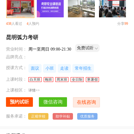
438
人看过
4
人预约
分享
99
昆明弧力考研
免费试听
营业时间：
周一至周日 09:00-21:30
品牌亮点：
授课方式：
面议
小班
走读
常年招生
上课时段：
白天班
晚班
周末班
全日制
寒暑假
上课校区：
详情>>
服务承诺：
正规学校
助学补贴
优质服务