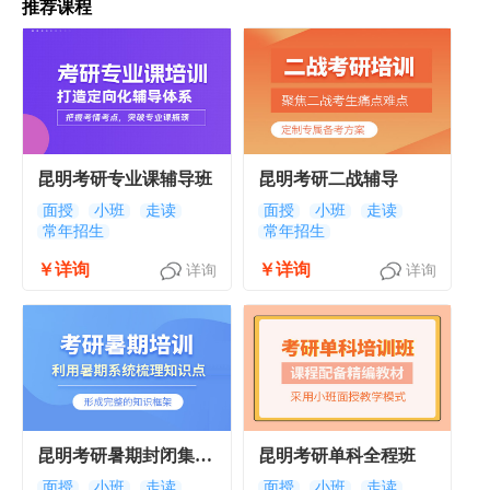
推荐课程
昆明考研专业课辅导班
昆明考研二战辅导
面授
小班
走读
面授
小班
走读
常年招生
常年招生
￥详询
￥详询
详询
详询
昆明考研暑期封闭集训
昆明考研单科全程班
营
面授
小班
走读
面授
小班
走读