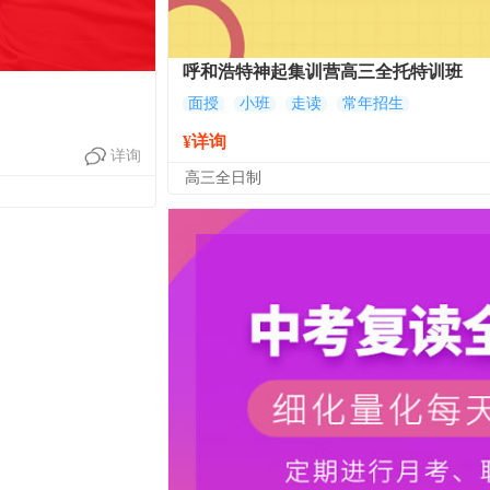
呼和浩特神起集训营高三全托特训班
面授
小班
走读
常年招生
¥详询
详询
高三全日制