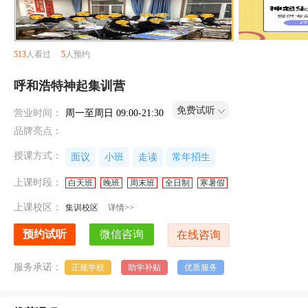
513
人看过
5
人预约
呼和浩特神起集训营
免费试听
营业时间：
周一至周日 09:00-21:30
品牌亮点：
授课方式：
面议
小班
走读
常年招生
上课时段：
白天班
晚班
周末班
全日制
寒暑假
上课校区：
集训校区
详情>>
服务承诺：
正规学校
助学补贴
优质服务