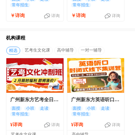
常年招生
常年招生
￥详询
￥详询
详询
详询
机构课程
艺考生文化课
高中辅导
一对一辅导
精选
广州新东方艺考全日制
广州新东方英语听口封
校考文化常规班
闭式线下集训营班课程
面授
小班
走读
面授
小班
走读
常年招生
常年招生
¥详询
¥详询
详询
详询
艺考生文化课
高中辅导