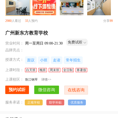
2980
人看过
33
人预约
分享
99
广州新东方教育学校
免费试听
营业时间：
周一至周日 09:00-21:30
品牌亮点：
授课方式：
面议
小班
走读
常年招生
上课时段：
白天班
晚班
周末班
全日制
寒暑假
上课校区：
珠江钢琴
详情>>
服务承诺：
正规学校
助学补贴
优质服务