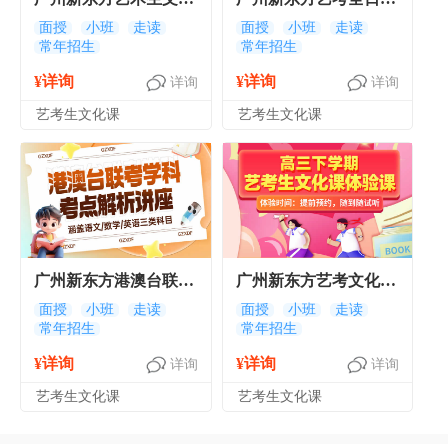
课集训班 广州艺考生
校考文化冲刺班
面授
小班
走读
面授
小班
走读
常年招生
常年招生
文化课冲刺班
¥详询
¥详询
详询
详询
艺考生文化课
艺考生文化课
广州新东方港澳台联考
广州新东方艺考文化课
学科考点解析讲座
下学期艺考生文化课体
面授
小班
走读
面授
小班
走读
常年招生
常年招生
验课
¥详询
¥详询
详询
详询
艺考生文化课
艺考生文化课