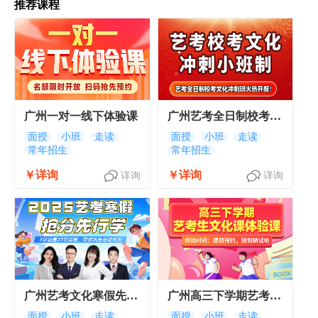
推荐课程
广州一对一线下体验课
广州艺考全日制校考文
化冲刺班
面授
小班
走读
面授
小班
走读
常年招生
常年招生
￥详询
￥详询
详询
详询
广州艺考文化寒假先行
广州高三下学期艺考生
学
文化课体验课
面授
小班
走读
面授
小班
走读