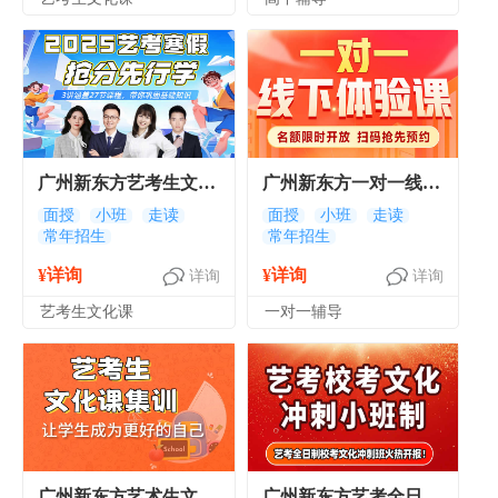
广州新东方艺考生文化
广州新东方一对一线下
寒假先行学辅导班
体验课 广州高考1对1
面授
小班
走读
面授
小班
走读
常年招生
常年招生
线下课程
¥详询
¥详询
详询
详询
艺考生文化课
一对一辅导
广州新东方艺术生文化
广州新东方艺考全日制