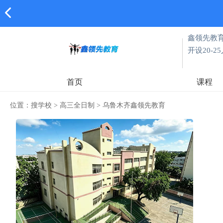
鑫领先教
开设20-
首页
课程
位置：
搜学校
>
高三全日制
>
乌鲁木齐鑫领先教育