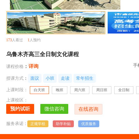
173
人看过
1
人预约
乌鲁木齐高三全日制文化课程
手
：
详询
课程价格
授课方式
：
面议
小班
走读
常年招生
上课时段：
白天班
晚班
周六班
周日班
全日制
上课校区：
:
服务承诺
正规学校
助学补贴
优质服务