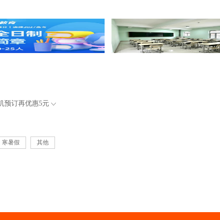
机预订再优惠
5元
寒暑假
其他