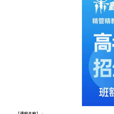
【
课程名称
】：