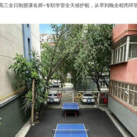
，专属高三全日制授课名师+专职学管全天候护航，从早到晚全程闭