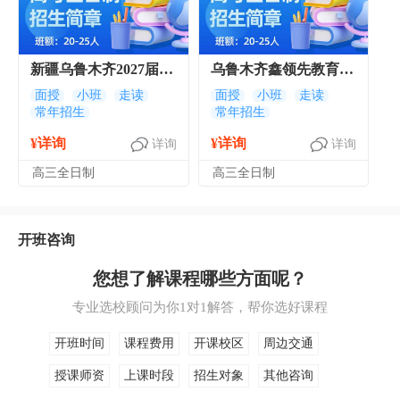
新疆乌鲁木齐2027届高
乌鲁木齐鑫领先教育高
三高考全日制冲刺班招
三全日制文化课辅导
面授
小班
走读
面授
小班
走读
常年招生
常年招生
生简章
查漏补缺备战高考
¥详询
¥详询
详询
详询
高三全日制
高三全日制
开班咨询
您想了解课程哪些方面呢？
专业选校顾问为你1对1解答，帮你选好课程
开班时间
课程费用
开课校区
周边交通
授课师资
上课时段
招生对象
其他咨询