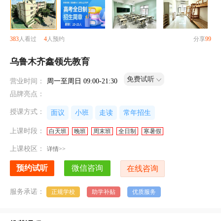
383
人看过
4
人预约
分享
99
乌鲁木齐鑫领先教育
免费试听
营业时间：
周一至周日 09:00-21:30
品牌亮点：
授课方式：
面议
小班
走读
常年招生
上课时段：
白天班
晚班
周末班
全日制
寒暑假
上课校区：
详情>>
服务承诺：
正规学校
助学补贴
优质服务