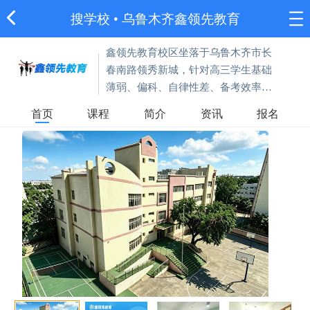
搜学校
•
乌鲁木齐鑫领先教育
鑫领先教育校区坐落于乌鲁木齐市长
春南路领秀新城，针对高三学生基础
薄弱、偏科、自律性差、备考效率低
等问题，开设20-25人全日制精品中
首页
课程
简介
资讯
报名
班，补文化课知识短板、纠不良学习
习惯。