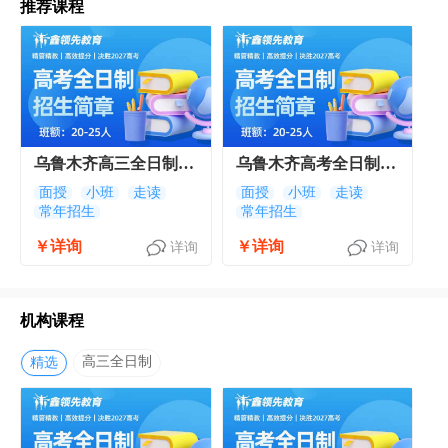
推荐课程
乌鲁木齐高三全日制文
乌鲁木齐高考全日制冲
化课程
刺班
面授
小班
走读
面授
小班
走读
常年招生
常年招生
￥详询
￥详询
详询
详询
机构课程
高三全日制
精选