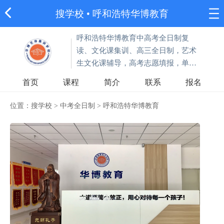
搜学校
•
呼和浩特华博教育
呼和浩特华博教育中高考全日制复
读、文化课集训、高三全日制，艺术
生文化课辅导，高考志愿填报，单招
集训。
首页
课程
简介
联系
报名
位置：
搜学校
>
中考全日制
>
呼和浩特华博教育