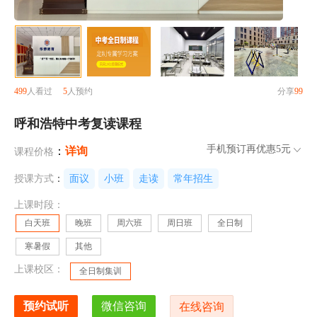
499
人看过
5
人预约
分享
99
呼和浩特中考复读课程
手机预订再优惠
5元
：
详询
课程价格
授课方式
：
面议
小班
走读
常年招生
上课时段：
白天班
晚班
周六班
周日班
全日制
寒暑假
其他
上课校区：
全日制集训