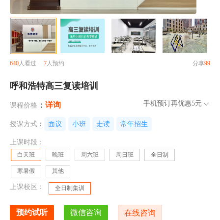
640
人看过
7
人预约
分享
99
呼和浩特高三复读培训
手机预订再优惠
5元
：
详询
课程价格
授课方式
：
面议
小班
走读
常年招生
上课时段：
白天班
晚班
周六班
周日班
全日制
寒暑假
其他
上课校区：
全日制集训