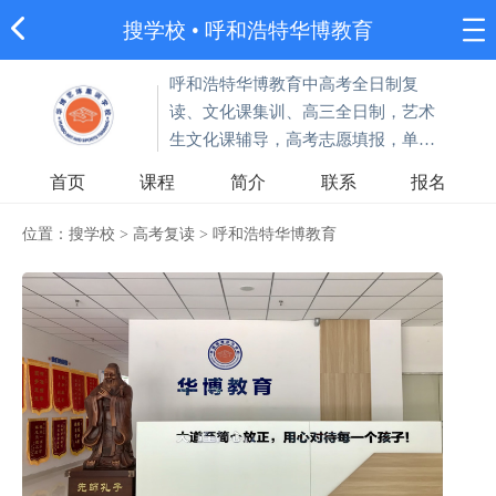
搜学校
•
呼和浩特华博教育
呼和浩特华博教育中高考全日制复
读、文化课集训、高三全日制，艺术
生文化课辅导，高考志愿填报，单招
集训。
首页
课程
简介
联系
报名
位置：
搜学校
>
高考复读
>
呼和浩特华博教育