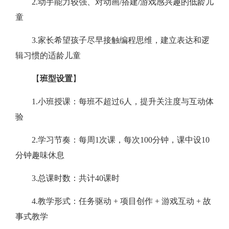
2.动手能力较强、对动画/搭建/游戏感兴趣的低龄儿
童
3.家长希望孩子尽早接触编程思维，建立表达和逻
辑习惯的适龄儿童
【
班型设置
】
1.小班授课：每班不超过6人，提升关注度与互动体
验
2.学习节奏：每周1次课，每次100分钟，课中设10
分钟趣味休息
3.总课时数：共计40课时
4.教学形式：任务驱动 + 项目创作 + 游戏互动 + 故
事式教学