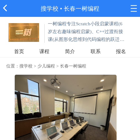
搜学校
•
长春一树编程
一树编程专注Scratch小段启蒙课程(6
岁左右趣味编程启蒙)、C++过渡衔接
课(从图形化思维到代码编程的跃迁)
以及C++课程(C++基础语法课/数据结
首页
课程
简介
联系
报名
构与算法课)。
位置：
搜学校
>
少儿编程
>
长春一树编程