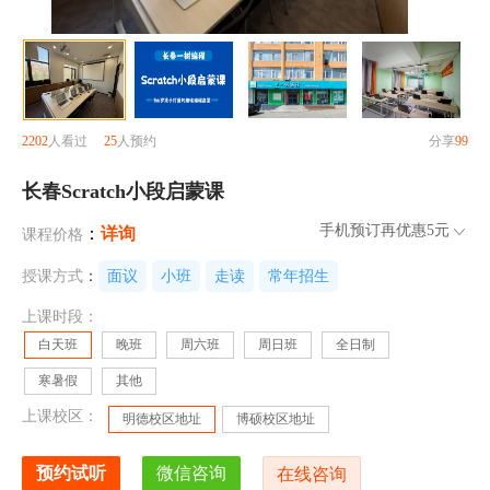
2202
人看过
25
人预约
分享
99
长春Scratch小段启蒙课
手机预订再优惠
5元
：
详询
课程价格
授课方式
：
面议
小班
走读
常年招生
上课时段：
白天班
晚班
周六班
周日班
全日制
寒暑假
其他
上课校区：
明德校区地址
博硕校区地址